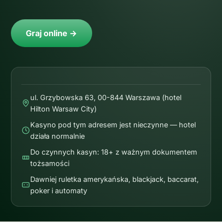
Graj online →
ul. Grzybowska 63, 00-844 Warszawa (hotel
Hilton Warsaw City)
Kasyno pod tym adresem jest nieczynne — hotel
działa normalnie
Do czynnych kasyn: 18+ z ważnym dokumentem
tożsamości
Dawniej ruletka amerykańska, blackjack, baccarat,
poker i automaty