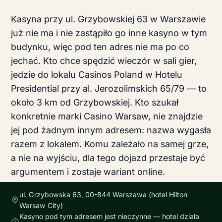
Kasyna przy ul. Grzybowskiej 63 w Warszawie
już nie ma i nie zastąpiło go inne kasyno w tym
budynku, więc pod ten adres nie ma po co
jechać. Kto chce spędzić wieczór w sali gier,
jedzie do lokalu Casinos Poland w Hotelu
Presidential przy al. Jerozolimskich 65/79 — to
około 3 km od Grzybowskiej. Kto szukał
konkretnie marki Casino Warsaw, nie znajdzie
jej pod żadnym innym adresem: nazwa wygasła
razem z lokalem. Komu zależało na samej grze,
a nie na wyjściu, dla tego dojazd przestaje być
argumentem i zostaje wariant online.
ul. Grzybowska 63, 00-844 Warszawa (hotel Hilton
Warsaw City)
Kasyno pod tym adresem jest nieczynne — hotel działa