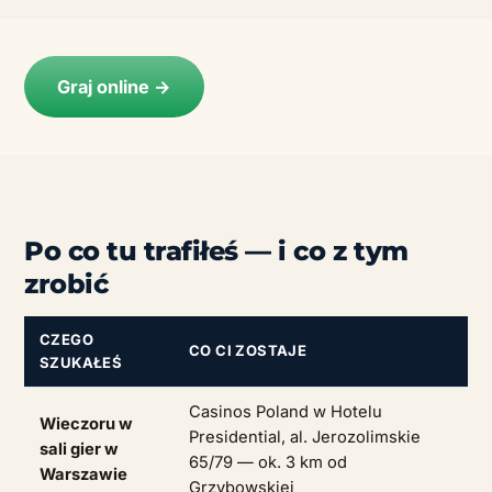
Graj online →
Po co tu trafiłeś — i co z tym
zrobić
CZEGO
CO CI ZOSTAJE
SZUKAŁEŚ
Casinos Poland w Hotelu
Wieczoru w
Presidential, al. Jerozolimskie
sali gier w
65/79 — ok. 3 km od
Warszawie
Grzybowskiej